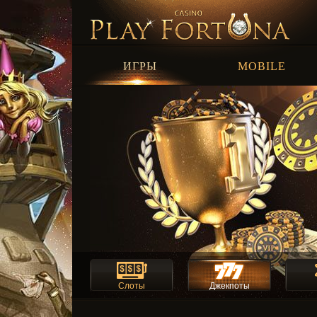
ИГРЫ
MOBILE
Слоты
Джекпоты