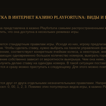
КА В ИНТЕРНЕТ КАЗИНО PLAYFORTUNA: ВИДЫ И
ка представлена в казино Playfortuna самыми распространенными 
ить, что она доступна в нескольких режимах игры.
яется стандартным правилам игры. Исходя из них, игроку предлагает
. Чтобы сделать ставку, нужно выбрать на панели управления фи
ренние, соответствуют конкретным ячейкам колеса, а некоторые, вн
атывающих одновременно большое количество номеров, выиграть гор
ение собственно зависит от вероятности выигрыша. Чем она ниже,
учить делаю ставку на один/два номера. В такой ситуации постав
тся и сразу можно приступать к следующему. Для этого можно повт
ся друг от друга отдельными незначительными правилами. Наприм
сел: 0, 00, 1, 2, 3. Помимо этих популярных видов игры, в казино 