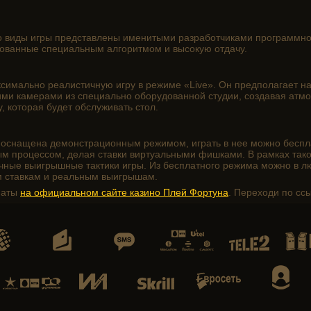
о виды игры представлены именитыми разработчиками программного
рованные специальным алгоритмом и высокую отдачу.
ксимально реалистичную игру в режиме «Live». Он предполагает н
ими камерами из специально оборудованной студии, создавая атм
 которая будет обслуживать стол.
tuna оснащена демонстрационным режимом, играть в нее можно беспл
вым процессом, делая ставки виртуальными фишками. В рамках тако
личные выигрышные тактики игры. Из бесплатного режима можно в 
им ставкам и реальным выигрышам.
маты
на официальном сайте казино Плей Фортуна
. Переходи по сс