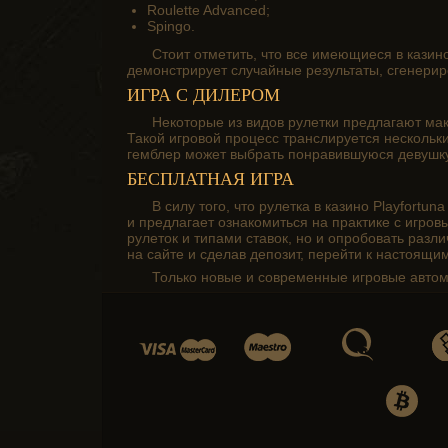
Roulette Advanced;
Spingo.
Стоит отметить, что все имеющиеся в казин
демонстрирует случайные результаты, сгенери
ИГРА С ДИЛЕРОМ
Некоторые из видов рулетки предлагают ма
Такой игровой процесс транслируется нескольк
гемблер может выбрать понравившуюся девушку,
БЕСПЛАТНАЯ ИГРА
В силу того, что рулетка в казино Playfor
и предлагает ознакомиться на практике с игро
рулеток и типами ставок, но и опробовать раз
на сайте и сделав депозит, перейти к настоящ
Только новые и современные игровые авто