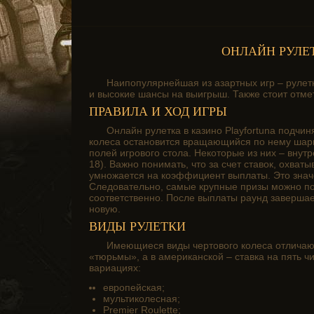
ОНЛАЙН РУЛЕТ
Наипопулярнейшая из азартных игр – рулет
и высокие шансы на выигрыш. Также стоит отмет
ПРАВИЛА И ХОД ИГРЫ
Онлайн рулетка в казино Playfortuna подчин
колеса остановится вращающийся по нему шарик
полей игрового стола. Некоторые из них – внут
18). Важно понимать, что за счет ставок, охв
умножается на коэффициент выплаты. Это знач
Следовательно, самые крупные призы можно пол
соответственно. После выплаты раунд завершае
новую.
ВИДЫ РУЛЕТКИ
Имеющиеся виды чертового колеса отличают
«тюрьмы», а в американской – ставка на пять чи
вариациях:
европейская;
мультиколесная;
Premier Roulette;