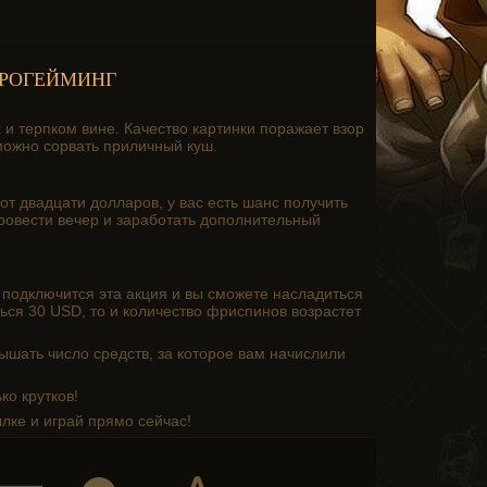
КРОГЕЙМИНГ
 и терпком вине. Качество картинки поражает взор
можно сорвать приличный куш.
от двадцати долларов, у вас есть шанс получить
провести вечер и заработать дополнительный
м подключится эта акция и вы сможете насладиться
ся 30 USD, то и количество фриспинов возрастет
ышать число средств, за которое вам начислили
о крутков!
ылке и играй прямо сейчас!