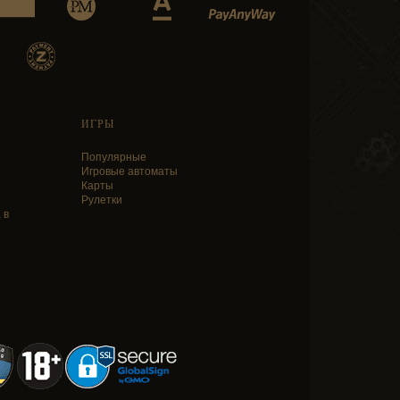
ИГРЫ
Популярные
Игровые автоматы
Карты
Рулетки
 в