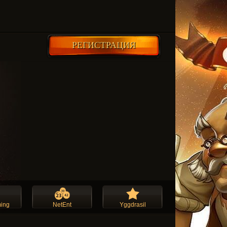
РЕГИСТРАЦИЯ
ing
NetEnt
Yggdrasil