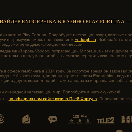
ВАЙДЕР ENDORPHINA В КАЗИНО PLAY FORTUNA —
лайн казино Play Fortuna. Попробуйте настоящий азарт, которые п
олучите гремучую смесь под названием
Endorphina
. Выбирайте этого
 предусмотрена демонстрационная версия.
леденящий кровь Voodoo, потрясающий Minotaurus - эти и другие 
ё тщательно продумано, чтобы вы смогли пережить всю полноту о
ь в сфере гемблинга в 2014 году. За короткое время он завоевал
огда не бывает скучно, когда он играет в слоты Endorphina, ведь 
кции и других возможностей. Такие аппараты и правда способны 
и очередной увлекающий мир. Попробуйте в него окунуться!
маты
на официальном сайте казино Плей Фортуна
. Переходи по сс