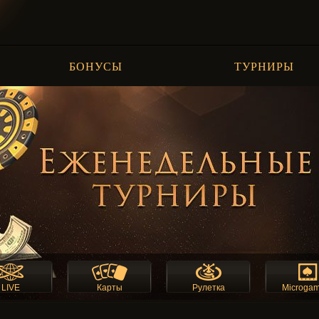
БОНУСЫ
ТУРНИРЫ
LIVE
Карты
Рулетка
Microgam